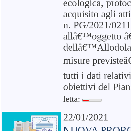
ecologica, proto
acquisito agli at
n. PG/2021/0211
allâ€™oggetto â€
dellâ€™Allodola 
misure previsteâ€
tutti i dati relati
obiettivi del Pi
letta:
22/01/2021
NUOVA PROROG