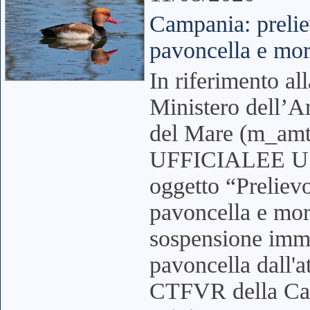
Campania: prelie
pavoncella e mor
In riferimento al
Ministero dell’Am
del Mare (m_
UFFICIALEE USC
oggetto “Prelievo
pavoncella e mori
sospensione imme
pavoncella dall'at
CTFVR della Cam