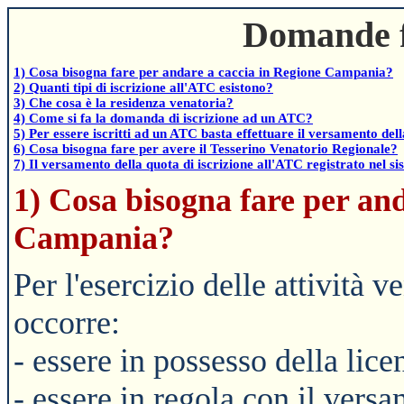
Domande f
1) Cosa bisogna fare per andare a caccia in Regione Campania?
2) Quanti tipi di iscrizione all'ATC esistono?
3) Che cosa è la residenza venatoria?
4) Come si fa la domanda di iscrizione ad un ATC?
5) Per essere iscritti ad un ATC basta effettuare il versamento del
6) Cosa bisogna fare per avere il Tesserino Venatorio Regionale?
7) Il versamento della quota di iscrizione all'ATC registrato nel s
1) Cosa bisogna fare per an
Campania?
Per l'esercizio delle attività
occorre:
- essere in possesso della lice
- essere in regola con il vers